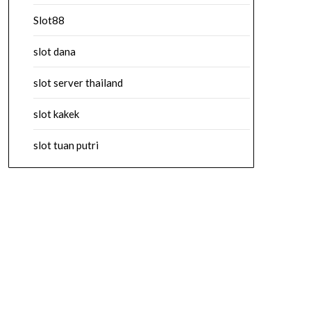
Slot88
slot dana
slot server thailand
slot kakek
slot tuan putri