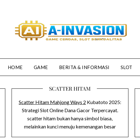
HOME
GAME
BERITA & INFORMASI
SLOT
SCATTER HITAM
Scatter Hitam Mahjong Ways 2
Kubatoto 2025:
Strategi Slot Online Dana Gacor Terpercayat.
scatter hitam bukan hanya simbol biasa,
melainkan kunci menuju kemenangan besar