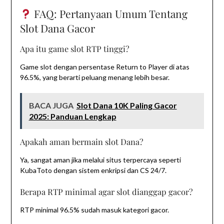
FAQ: Pertanyaan Umum Tentang
Slot Dana Gacor
Apa itu game slot RTP tinggi?
Game slot dengan persentase Return to Player di atas
96.5%, yang berarti peluang menang lebih besar.
BACA JUGA
Slot Dana 10K Paling Gacor
2025: Panduan Lengkap
Apakah aman bermain slot Dana?
Ya, sangat aman jika melalui situs terpercaya seperti
KubaToto dengan sistem enkripsi dan CS 24/7.
Berapa RTP minimal agar slot dianggap gacor?
RTP minimal 96.5% sudah masuk kategori gacor.