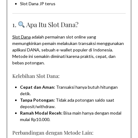
Slot Dana JP terus
1.
Apa Itu Slot Dana?
Slot Dana
adalah permainan slot online yang
memungkinkan pemain melakukan transaksi menggunakan
aplikasi DANA, sebuah e-wallet populer di Indonesia.
Metode ini semakin diminati karena praktis, cepat, dan
bebas potongan.
Kelebihan Slot Dana:
Cepat dan Aman:
Transaksi hanya butuh hitungan
detik.
Tanpa Potongan:
Tidak ada potongan saldo saat
deposit/withdraw.
Ramah Modal Receh:
Bisa main hanya dengan modal
mulai Rp10.000.
Perbandingan dengan Metode Lain: