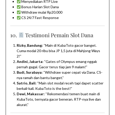
Menyediakan RTP Live
Bonus Harian Slot Dana
Withdraw mulai Rp20.000
CS 24/7 Fast Response
10.
Testimoni Pemain Slot Dana
Rizky, Bandung:
“Main di KubaToto gacor banget.
Cuma modal 20 ribu bisa JP 1,5 juta di Mahjong Ways
2!”
Andini, Jakarta:
“Gates of Olympus emang nggak
pernah gagal. Gacor terus tiap jam 9 malam!”
Budi, Surabaya:
“Withdraw super cepat via Dana. CS-
nya ramah dan bantu banget.”
Satrio, Bali:
“Main slot modal receh tapi dapet scatter
berkali-kali. KubaToto is the best!”
Dewi, Makassar:
“Rekomendasi temen buat main di
KubaToto, ternyata gacor beneran. RTP-nya live dan
akurat.”