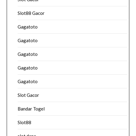
Slot88 Gacor
Gagatoto
Gagatoto
Gagatoto
Gagatoto
Gagatoto
Slot Gacor
Bandar Togel
Slot88
slot dana