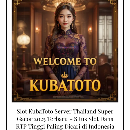
Slot KubaToto Server Thailand Super
Gacor 2025 Terbaru – Situs Slot Dana
RTP Tinggi Paling Dicari di Indonesia