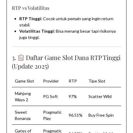
RTP vs Volatilitas
RTP Tinggi:
Cocok untuk pemain yang ingin return
stabil.
Volatilitas Tinggi:
Bisa menang besar tapi risikonya
juga tinggi.
3.
Daftar Game Slot Dana RTP Tinggi
(Update 2025)
Game Slot
Provider
RTP
Tipe Slot
Mahjong
PG Soft
97%
Scatter Wild
Ways 2
Sweet
Pragmatic
96.51%
Buy Free Spin
Bonanza
Play
Gates of
Pragmatic