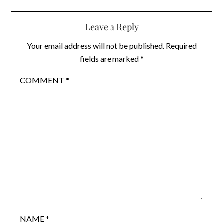
Leave a Reply
Your email address will not be published.
Required
fields are marked
*
COMMENT
*
NAME
*