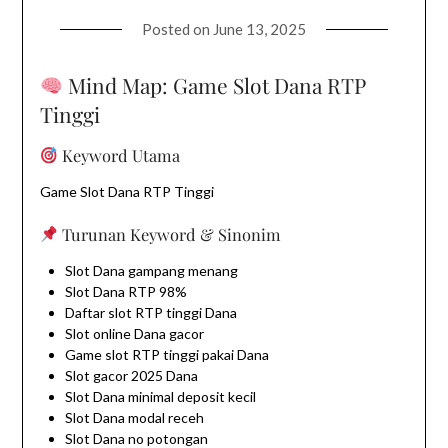
Posted on
June 13, 2025
Mind Map: Game Slot Dana RTP
Tinggi
Keyword Utama
Game Slot Dana RTP Tinggi
Turunan Keyword & Sinonim
Slot Dana gampang menang
Slot Dana RTP 98%
Daftar slot RTP tinggi Dana
Slot online Dana gacor
Game slot RTP tinggi pakai Dana
Slot gacor 2025 Dana
Slot Dana minimal deposit kecil
Slot Dana modal receh
Slot Dana no potongan