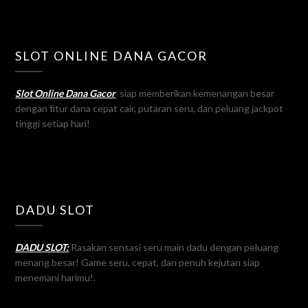
SLOT ONLINE DANA GACOR
Slot Online Dana Gacor
siap memberikan kemenangan besar
dengan fitur dana cepat cair, putaran seru, dan peluang jackpot
tinggi setiap hari!
DADU SLOT
DADU SLOT:
Rasakan sensasi seru main dadu dengan peluang
menang besar! Game seru, cepat, dan penuh kejutan siap
menemani harimu!.