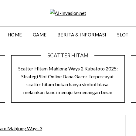
HOME
GAME
BERITA & INFORMASI
SLOT
SCATTER HITAM
Scatter Hitam Mahjong Ways 2
Kubatoto 2025:
Strategi Slot Online Dana Gacor Terpercayat.
scatter hitam bukan hanya simbol biasa,
melainkan kunci menuju kemenangan besar