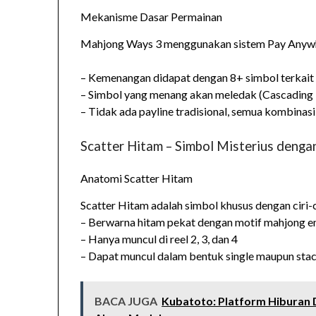
Mekanisme Dasar Permainan
Mahjong Ways 3 menggunakan sistem Pay Anywh
– Kemenangan didapat dengan 8+ simbol terkait 
– Simbol yang menang akan meledak (Cascading R
– Tidak ada payline tradisional, semua kombinasi 
Scatter Hitam – Simbol Misterius denga
Anatomi Scatter Hitam
Scatter Hitam adalah simbol khusus dengan ciri-c
– Berwarna hitam pekat dengan motif mahjong 
– Hanya muncul di reel 2, 3, dan 4
– Dapat muncul dalam bentuk single maupun sta
BACA JUGA
Kubatoto: Platform Hiburan D