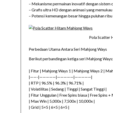
– Mekanisme permainan inovatif dengan sistem c
– Grafis ultra HD dengan animasi yang memukau
– Potensi kemenangan besar hingga puluhan ribu k
Pola Scatter
Perbedaan Utama Antara Seri Mahjong Ways
Berikut perbandingan ketiga seri Mahjong Ways
| Fitur | Mahjong Ways 1 | Mahjong Ways 2 | Ma
|——-|—————|—————|—————|
| RTP | 96.5% | 96.3% | 96.71% |
| Volatilitas | Sedang | Tinggi | Sangat Tinggi |
| Fitur Unggulan | Free Spins biasa | Free Spins + 
| Max Win | 5,000x | 7,500x | 10,000x |
| Grid | 5×5 | 6×5 | 6×5 |