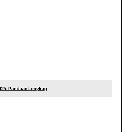
2025: Panduan Lengkap