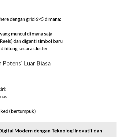
ere dengan grid 6×5 dimana:
yang muncul di mana saja
eels) dan diganti simbol baru
dihitung secara cluster
n Potensi Luar Biasa
iri:
emas
cked (bertumpuk)
igital Modern dengan Teknologi Inovatif dan