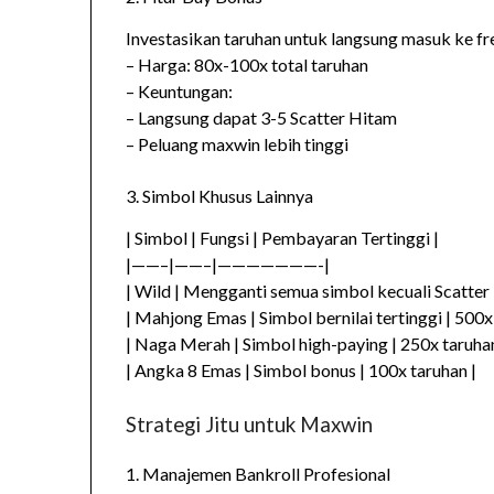
Investasikan taruhan untuk langsung masuk ke fre
– Harga: 80x-100x total taruhan
– Keuntungan:
– Langsung dapat 3-5 Scatter Hitam
– Peluang maxwin lebih tinggi
3. Simbol Khusus Lainnya
| Simbol | Fungsi | Pembayaran Tertinggi |
|——–|——–|———————-|
| Wild | Mengganti semua simbol kecuali Scatter |
| Mahjong Emas | Simbol bernilai tertinggi | 500x
| Naga Merah | Simbol high-paying | 250x taruhan
| Angka 8 Emas | Simbol bonus | 100x taruhan |
Strategi Jitu untuk Maxwin
1. Manajemen Bankroll Profesional