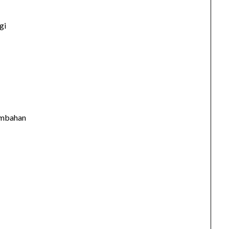
gi
ambahan