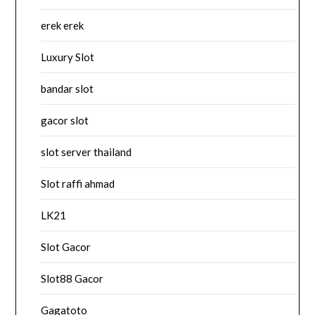
erek erek
Luxury Slot
bandar slot
gacor slot
slot server thailand
Slot raffi ahmad
LK21
Slot Gacor
Slot88 Gacor
Gagatoto