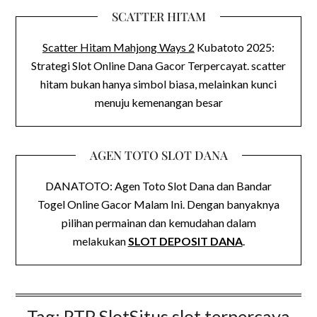
SCATTER HITAM
Scatter Hitam Mahjong Ways 2
Kubatoto 2025:
Strategi Slot Online Dana Gacor Terpercayat. scatter
hitam bukan hanya simbol biasa, melainkan kunci
menuju kemenangan besar
AGEN TOTO SLOT DANA
DANATOTO: Agen Toto Slot Dana dan Bandar
Togel Online Gacor Malam Ini. Dengan banyaknya
pilihan permainan dan kemudahan dalam
melakukan
SLOT DEPOSIT DANA
.
Tag:
RTP SlotSitus slot terpercaya