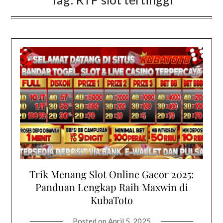
Trik Menang Slot Online Gacor 2025:
Panduan Lengkap Raih Maxwin di
KubaToto
Posted on
April 5, 2025