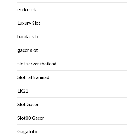
erek erek
Luxury Slot
bandar slot
gacor slot
slot server thailand
Slot raffi ahmad
LK21
Slot Gacor
Slot88 Gacor
Gagatoto