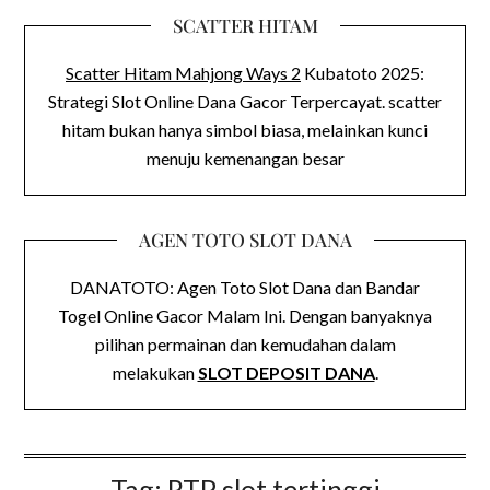
SCATTER HITAM
Scatter Hitam Mahjong Ways 2
Kubatoto 2025:
Strategi Slot Online Dana Gacor Terpercayat. scatter
hitam bukan hanya simbol biasa, melainkan kunci
menuju kemenangan besar
AGEN TOTO SLOT DANA
DANATOTO: Agen Toto Slot Dana dan Bandar
Togel Online Gacor Malam Ini. Dengan banyaknya
pilihan permainan dan kemudahan dalam
melakukan
SLOT DEPOSIT DANA
.
Tag:
RTP slot tertinggi