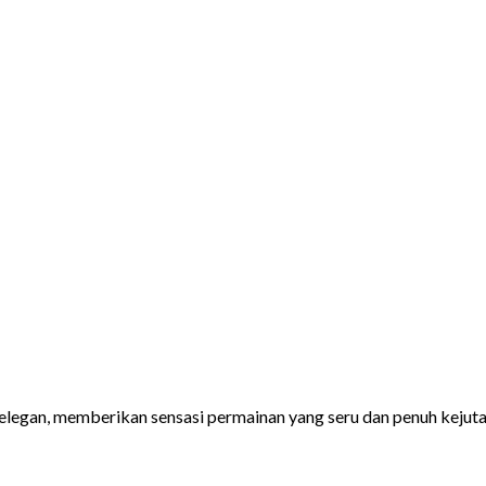
elegan, memberikan sensasi permainan yang seru dan penuh kejutan