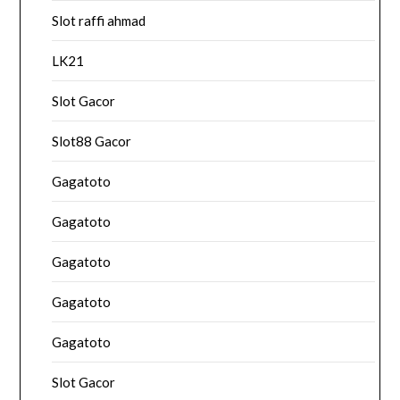
Slot raffi ahmad
LK21
Slot Gacor
Slot88 Gacor
Gagatoto
Gagatoto
Gagatoto
Gagatoto
Gagatoto
Slot Gacor