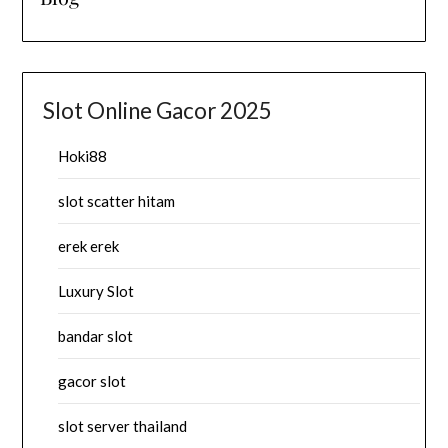
Slot Online Gacor 2025
Hoki88
slot scatter hitam
erek erek
Luxury Slot
bandar slot
gacor slot
slot server thailand