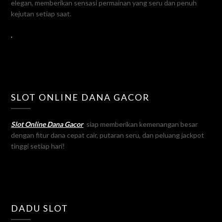
elegan, memberikan sensasi permainan yang seru dan penuh
kejutan setiap saat.
.
SLOT ONLINE DANA GACOR
Slot Online Dana Gacor
siap memberikan kemenangan besar
dengan fitur dana cepat cair, putaran seru, dan peluang jackpot
tinggi setiap hari!
DADU SLOT